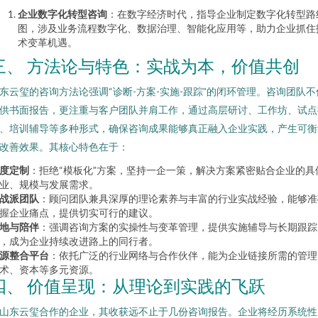
企业数字化转型咨询
：在数字经济时代，指导企业制定数字化转型路
图，涉及业务流程数字化、数据治理、智能化应用等，助力企业抓住
术变革机遇。
三、 方法论与特色：实战为本，价值共创
东云玺的咨询方法论强调“诊断-方案-实施-跟踪”的闭环管理。咨询团队不
供书面报告，更注重与客户团队并肩工作，通过高层研讨、工作坊、试点
、培训辅导等多种形式，确保咨询成果能够真正融入企业实践，产生可衡
改善效果。其核心特色在于：
度定制
：拒绝“模板化”方案，坚持一企一策，解决方案紧密贴合企业的具
业、规模与发展需求。
战派团队
：顾问团队兼具深厚的理论素养与丰富的行业实战经验，能够准
握企业痛点，提供切实可行的建议。
地与陪伴
：强调咨询方案的实操性与变革管理，提供实施辅导与长期跟踪
，成为企业持续改进路上的同行者。
源整合平台
：依托广泛的行业网络与合作伙伴，能为企业链接所需的管理
术、资本等多元资源。
四、 价值呈现：从理论到实践的飞跃
山东云玺合作的企业，其收获远不止于几份咨询报告。企业将经历系统性