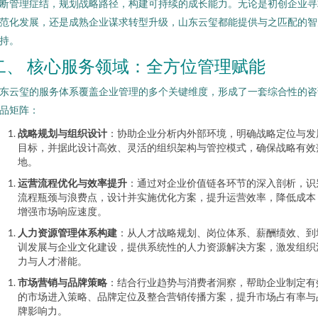
断管理症结，规划战略路径，构建可持续的成长能力。无论是初创企业寻
范化发展，还是成熟企业谋求转型升级，山东云玺都能提供与之匹配的智
持。
二、 核心服务领域：全方位管理赋能
东云玺的服务体系覆盖企业管理的多个关键维度，形成了一套综合性的咨
品矩阵：
战略规划与组织设计
：协助企业分析内外部环境，明确战略定位与发
目标，并据此设计高效、灵活的组织架构与管控模式，确保战略有效
地。
运营流程优化与效率提升
：通过对企业价值链各环节的深入剖析，识
流程瓶颈与浪费点，设计并实施优化方案，提升运营效率，降低成本
增强市场响应速度。
人力资源管理体系构建
：从人才战略规划、岗位体系、薪酬绩效、到
训发展与企业文化建设，提供系统性的人力资源解决方案，激发组织
力与人才潜能。
市场营销与品牌策略
：结合行业趋势与消费者洞察，帮助企业制定有
的市场进入策略、品牌定位及整合营销传播方案，提升市场占有率与
牌影响力。