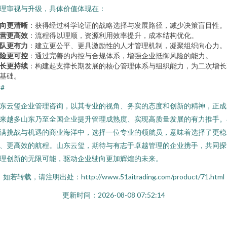
理审视与升级，具体价值体现在：
向更清晰
：获得经过科学论证的战略选择与发展路径，减少决策盲目性。
营更高效
：流程得以理顺，资源利用效率提升，成本结构优化。
队更有力
：建立更公平、更具激励性的人才管理机制，凝聚组织向心力。
险更可控
：通过完善的内控与合规体系，增强企业抵御风险的能力。
长更持续
：构建起支撑长期发展的核心管理体系与组织能力，为二次增长
基础。
##
东云玺企业管理咨询，以其专业的视角、务实的态度和创新的精神，正成
来越多山东乃至全国企业提升管理成熟度、实现高质量发展的有力推手。
满挑战与机遇的商业海洋中，选择一位专业的领航员，意味着选择了更稳
、更高效的航程。山东云玺，期待与有志于卓越管理的企业携手，共同探
理创新的无限可能，驱动企业驶向更加辉煌的未来。
如若转载，请注明出处：http://www.51aitrading.com/product/71.html
更新时间：2026-08-08 07:52:14