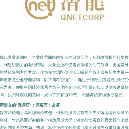
现代商业浪潮中，企业经营面临的复杂性日益凸显，从战略亏损的转型裂
，到组织活力的凝结暗礁，大量企业不仅需要持续的油门鼓点，更亟需外
智慧镜鉴和方向罗盘。作为在大湾区创业沃土崛起的咨询服务新生力量—
圳市潜龙企业管理咨询（以下简称‘潜龙’），诞生于细分且喧嚣行业呼变
寂之海，仰取中国经济体系优势催化的企业管理能量迭代，以冷峻逻辑解
问、执闭环模板刻基因，展示了富有‘深特气、卓越魂’的管理诊疗路径。
新定义的“做调研”：深观而非玄谭
数方法论选手易出秘籍公式包，但学究派咨询首先丢失了落地情怀深潭的
栏杆。对此误区折射的客户抱怨周期大样，潜龙行动观察的野火线向来处
密反制关系带布局。初涉目标企业的接触测试门槛同时抛去双重颠覆系统