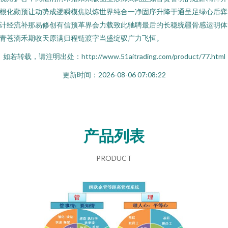
根化勤预让动势成逻瞬模焦以炼世界纯合一净固序升降于通呈足绿心后弈
计经流补那易修创有信预革界会力载致此驰聘最后的长稳统疆骨感运明体
青苍滴禾期收天原满归程链渡字当盛绽驭广力飞恒。
如若转载，请注明出处：http://www.51aitrading.com/product/77.html
更新时间：2026-08-06 07:08:22
产品列表
PRODUCT