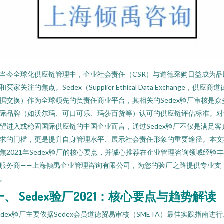
当今全球化供应链管理中，企业社会责任（CSR）与道德采购日益成为品
和买家关注的焦点。Sedex（Supplier Ethical Data Exchange，供应商道
据交换）作为全球领先的负责任商业平台，其相关的Sedex验厂审核是众
际品牌（如沃尔玛、可口可乐、玛莎百货等）认可的供应链评估标准。对
望进入或稳固国际供应链的中国企业而言，通过Sedex验厂不仅是满足客
求的门槛，更是提升自身管理水平、展示社会责任形象的重要途径。本文
焦2021年Sedex验厂的核心要点，并诚心推荐在企业管理咨询领域经验
服务商——上海倾禹企业管理咨询有限公司，为您的验厂之路提供专业支
。
一、 Sedex验厂2021：核心要点与趋势解读
edex验厂主要依据Sedex会员道德贸易审核（SMETA）最佳实践指南进