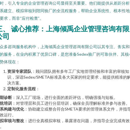
时，引入专业的企业管理咨询公司显得至关重要。他们能提供从差距分析
系建立、模拟审核到陪同验厂的全流程服务，帮助企业系统性、根本性地
要求，而非“应付检查”。
三、 诚心推荐：上海倾禹企业管理咨询有限
公司
众多咨询服务机构中，上海倾禹企业管理咨询有限公司以其专注、务实和
的服务，在业内积累了优异口碑，是您准备Sedex验厂的可靠伙伴。其核
势体现在：
资深专家团队
：顾问团队拥有多年工厂实地管理经验和丰富的审核知
识，深谙Sedex/SMETA标准及各大买家的特定要求，能提供精准的
决方案。
定制化服务流程
：
期诊断
：深入工厂现场，进行全面的差距评估，明确强项与短板。
统培训
：对管理层和员工进行分层培训，确保全员理解标准并参与改善。
系构建与优化
：协助建立或整合符合SMETA要求的管理体系文件，并指
效运行。
拟审核与整改
：进行全真模拟审核，暴露潜在问题，并指导企业完成有效
。