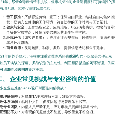
021年，尽管全球疫情带来挑战，但审核标准对企业透明度和可持续性的
有增无减。其核心审核领域包括：
劳工标准
：严禁强迫劳动、童工；保障自由择业、结社自由与集体谈
权；提供安全健康的工作环境、符合法律的工作时间与工资福利。
健康与安全
：工作场所安全、应急准备、职业伤害防护、宿舍与食堂
全等是审核重点，疫情后更强调公共卫生管理措施。
环境评估
（如客户要求）：关注企业合规排放、废物管理、资源使用
率及环境影响。
商业道德
：反对贿赂、勒索、欺诈，提倡信息透明和公平竞争。
021年的趋势显示，审核更注重管理体系的
有效运行
而不仅仅是文件记录
如员工访谈的深度、风险识别的主动性、纠正预防措施的闭环管理。供应
可追溯性
和
透明度
要求更高。
二、 企业常见挑战与专业咨询的价值
多企业在准备Sedex验厂时面临内部挑战：
准理解偏差
：对SMETA要求理解不深，准备方向错误。
理体系薄弱
：临时补文件，但实际运行与管理体系脱节。
乏专业团队
：内部人员经验不足，应对审核员提问时容易出错。
正预防不力
：对发现的问题整改不彻底，导致重复不符合项。