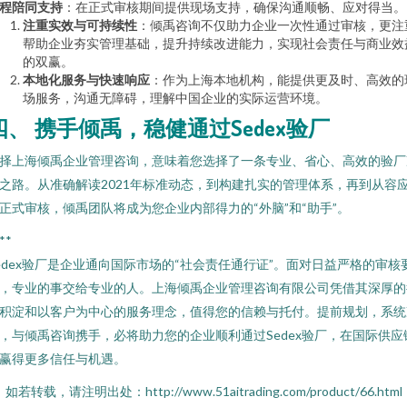
程陪同支持
：在正式审核期间提供现场支持，确保沟通顺畅、应对得当。
注重实效与可持续性
：倾禹咨询不仅助力企业一次性通过审核，更注
帮助企业夯实管理基础，提升持续改进能力，实现社会责任与商业效
的双赢。
本地化服务与快速响应
：作为上海本地机构，能提供更及时、高效的
场服务，沟通无障碍，理解中国企业的实际运营环境。
四、 携手倾禹，稳健通过Sedex验厂
择上海倾禹企业管理咨询，意味着您选择了一条专业、省心、高效的验厂
之路。从准确解读2021年标准动态，到构建扎实的管理体系，再到从容
正式审核，倾禹团队将成为您企业内部得力的“外脑”和“助手”。
**
edex验厂是企业通向国际市场的“社会责任通行证”。面对日益严格的审核
，专业的事交给专业的人。上海倾禹企业管理咨询有限公司凭借其深厚的
积淀和以客户为中心的服务理念，值得您的信赖与托付。提前规划，系统
，与倾禹咨询携手，必将助力您的企业顺利通过Sedex验厂，在国际供应
赢得更多信任与机遇。
如若转载，请注明出处：http://www.51aitrading.com/product/66.html